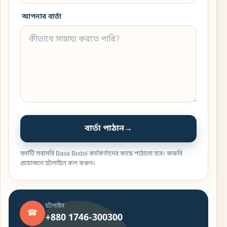
আপনার বার্তা
বার্তা পাঠান
→
ফর্মটি সরাসরি Basa Bodol কর্মকর্তাদের কাছে পাঠানো হবে। জরুরি
প্রয়োজনে হটলাইনে কল করুন।
হটলাইন
☎
+880 1746-300300