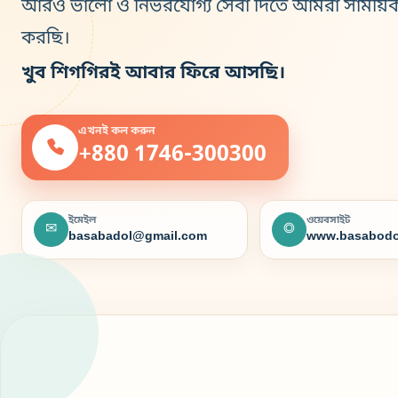
আরও ভালো ও নির্ভরযোগ্য সেবা দিতে আমরা সাময়ি
করছি।
খুব শিগগিরই আবার ফিরে আসছি।
এখনই কল করুন
+880 1746-300300
ইমেইল
ওয়েবসাইট
✉
◎
basabadol@gmail.com
www.basabodo