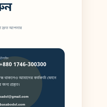
ুন
া দ্রুত আপনার
হটলাইন
+880 1746-300300
 বন্ধ থাকলেও আমাদের কর্মকর্তা ফোনে
জন্য প্রস্তুত।
badol@gmail.com
basabodol.com