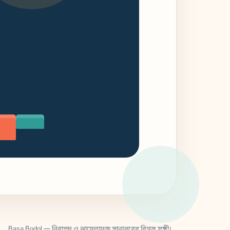
Basa Bodol — নিরাপদ ও ঝামেলামুক্ত স্থানান্তরের বিশ্বস্ত সঙ্গী।