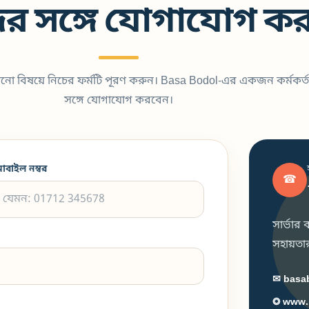
র সঙ্গে যোগাযোগ কর
কোনো বিষয়ে নিচের ফর্মটি পূরণ করুন। Basa Bodol-এর একজন কর্মকর্ত
সঙ্গে যোগাযোগ করবেন।
োবাইল নম্বর
☎
সার্ভার
সহায়তার 
✉ basa
◎ www.