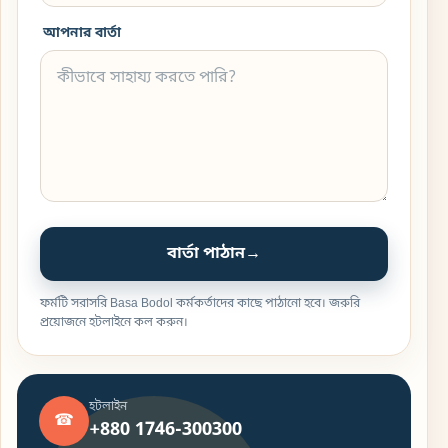
আপনার বার্তা
বার্তা পাঠান
→
ফর্মটি সরাসরি Basa Bodol কর্মকর্তাদের কাছে পাঠানো হবে। জরুরি
প্রয়োজনে হটলাইনে কল করুন।
হটলাইন
☎
+880 1746-300300