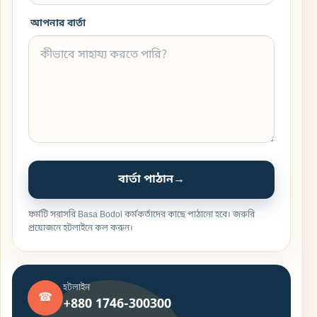
আপনার বার্তা
বার্তা পাঠান
→
ফর্মটি সরাসরি Basa Bodol কর্মকর্তাদের কাছে পাঠানো হবে। জরুরি
প্রয়োজনে হটলাইনে কল করুন।
হটলাইন
☎
+880 1746-300300