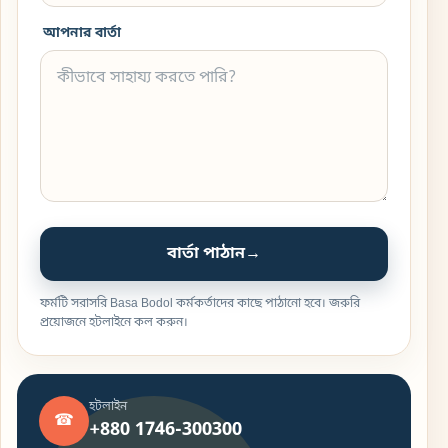
আপনার বার্তা
বার্তা পাঠান
→
ফর্মটি সরাসরি Basa Bodol কর্মকর্তাদের কাছে পাঠানো হবে। জরুরি
প্রয়োজনে হটলাইনে কল করুন।
হটলাইন
☎
+880 1746-300300