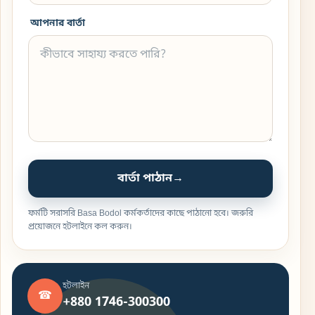
আপনার বার্তা
বার্তা পাঠান
→
ফর্মটি সরাসরি Basa Bodol কর্মকর্তাদের কাছে পাঠানো হবে। জরুরি
প্রয়োজনে হটলাইনে কল করুন।
হটলাইন
☎
+880 1746-300300