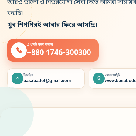
আরও ভালো ও নির্ভরযোগ্য সেবা দিতে আমরা সাময়ি
করছি।
খুব শিগগিরই আবার ফিরে আসছি।
এখনই কল করুন
+880 1746-300300
ইমেইল
ওয়েবসাইট
✉
◎
basabadol@gmail.com
www.basabodo