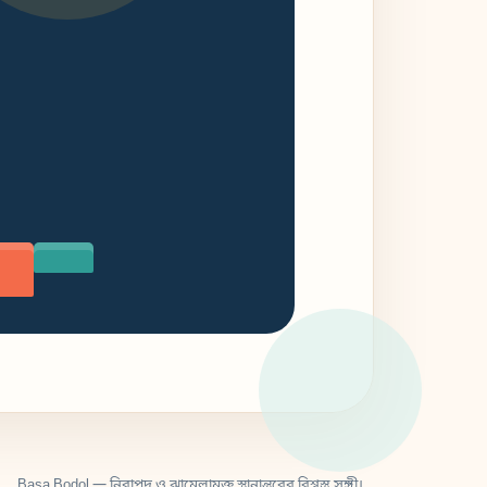
Basa Bodol — নিরাপদ ও ঝামেলামুক্ত স্থানান্তরের বিশ্বস্ত সঙ্গী।