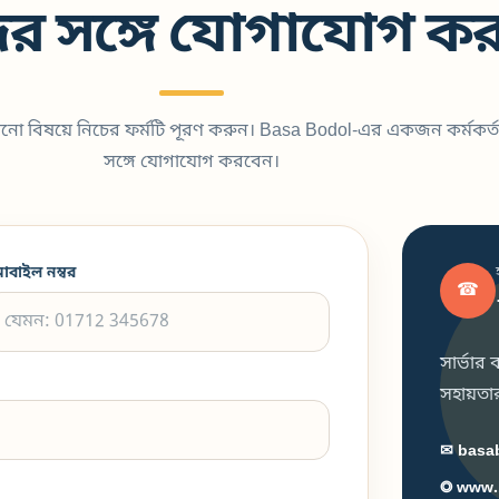
র সঙ্গে যোগাযোগ কর
কোনো বিষয়ে নিচের ফর্মটি পূরণ করুন। Basa Bodol-এর একজন কর্মকর্ত
সঙ্গে যোগাযোগ করবেন।
োবাইল নম্বর
☎
সার্ভার
সহায়তার 
✉ basa
◎ www.