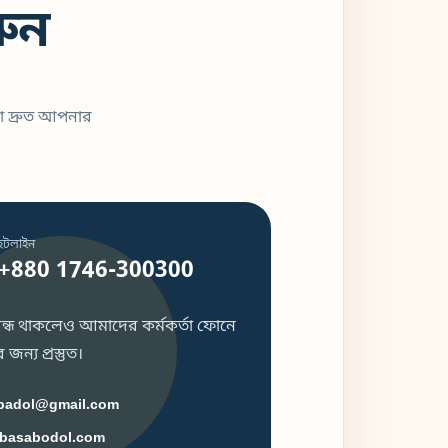
ুন
া দ্রুত আপনার
হটলাইন
+880 1746-300300
 বন্ধ থাকলেও আমাদের কর্মকর্তা ফোনে
জন্য প্রস্তুত।
badol@gmail.com
basabodol.com