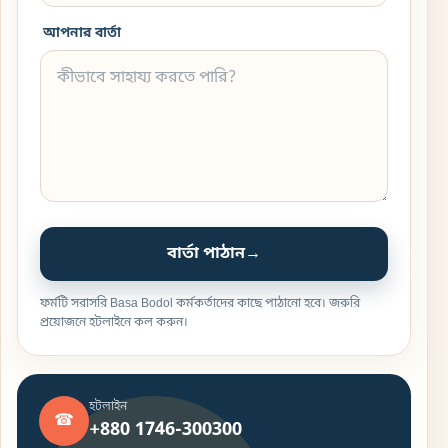
আপনার বার্তা
বার্তা পাঠান
→
ফর্মটি সরাসরি Basa Bodol কর্মকর্তাদের কাছে পাঠানো হবে। জরুরি
প্রয়োজনে হটলাইনে কল করুন।
হটলাইন
☎
+880 1746-300300