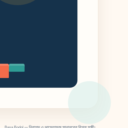
Basa Bodol — নিরাপদ ও ঝামেলামুক্ত স্থানান্তরের বিশ্বস্ত সঙ্গী।