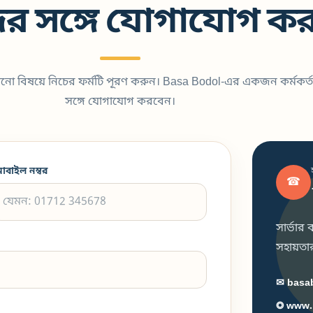
র সঙ্গে যোগাযোগ কর
কোনো বিষয়ে নিচের ফর্মটি পূরণ করুন। Basa Bodol-এর একজন কর্মকর্ত
সঙ্গে যোগাযোগ করবেন।
োবাইল নম্বর
☎
সার্ভার
সহায়তার 
✉ basa
◎ www.