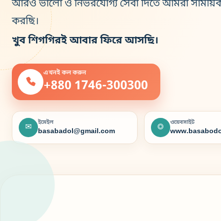
আরও ভালো ও নির্ভরযোগ্য সেবা দিতে আমরা সাময়ি
করছি।
খুব শিগগিরই আবার ফিরে আসছি।
এখনই কল করুন
+880 1746-300300
ইমেইল
ওয়েবসাইট
✉
◎
basabadol@gmail.com
www.basabodo