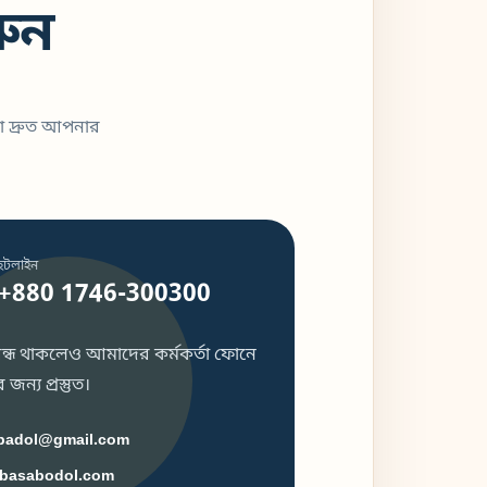
ুন
া দ্রুত আপনার
হটলাইন
+880 1746-300300
 বন্ধ থাকলেও আমাদের কর্মকর্তা ফোনে
জন্য প্রস্তুত।
badol@gmail.com
basabodol.com