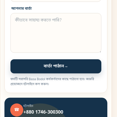
আপনার বার্তা
বার্তা পাঠান
→
ফর্মটি সরাসরি Basa Bodol কর্মকর্তাদের কাছে পাঠানো হবে। জরুরি
প্রয়োজনে হটলাইনে কল করুন।
হটলাইন
☎
+880 1746-300300