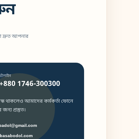
ুন
া দ্রুত আপনার
হটলাইন
+880 1746-300300
 বন্ধ থাকলেও আমাদের কর্মকর্তা ফোনে
জন্য প্রস্তুত।
badol@gmail.com
basabodol.com