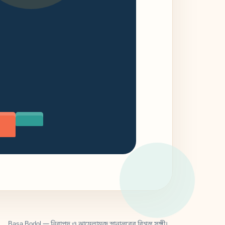
Basa Bodol — নিরাপদ ও ঝামেলামুক্ত স্থানান্তরের বিশ্বস্ত সঙ্গী।