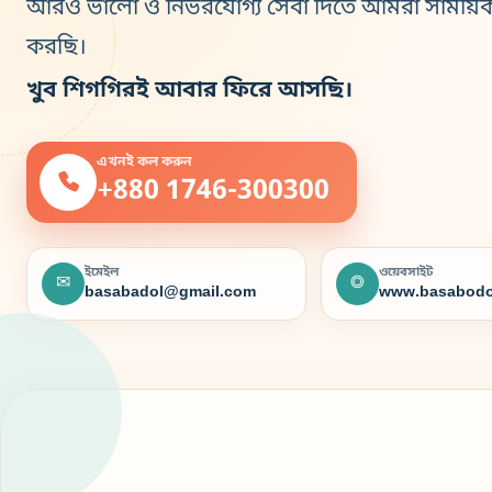
আরও ভালো ও নির্ভরযোগ্য সেবা দিতে আমরা সাময়ি
করছি।
খুব শিগগিরই আবার ফিরে আসছি।
এখনই কল করুন
+880 1746-300300
ইমেইল
ওয়েবসাইট
✉
◎
basabadol@gmail.com
www.basabodo