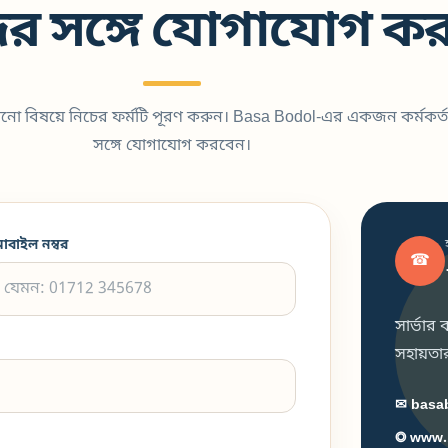
র সঙ্গে যোগাযোগ কর
কোনো বিষয়ে নিচের ফর্মটি পূরণ করুন। Basa Bodol-এর একজন কর্মকর্ত
সঙ্গে যোগাযোগ করবেন।
োবাইল নম্বর
☎
সার্ভার
সহায়তার 
✉ basa
◎ www.