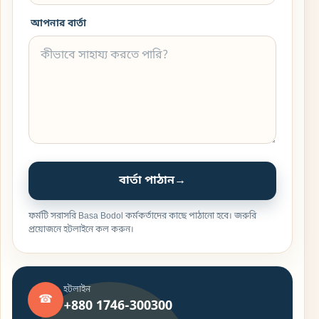
আপনার বার্তা
বার্তা পাঠান
→
ফর্মটি সরাসরি Basa Bodol কর্মকর্তাদের কাছে পাঠানো হবে। জরুরি
প্রয়োজনে হটলাইনে কল করুন।
হটলাইন
☎
+880 1746-300300