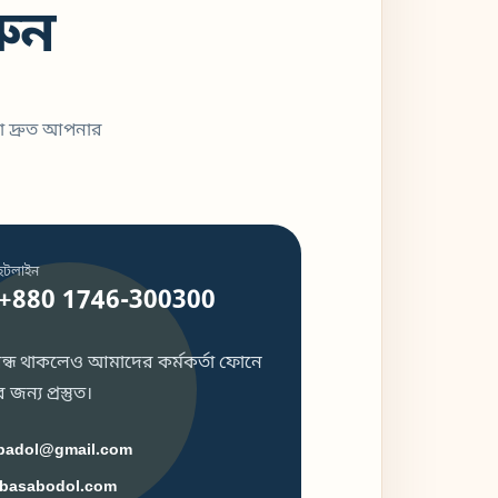
ুন
া দ্রুত আপনার
হটলাইন
+880 1746-300300
 বন্ধ থাকলেও আমাদের কর্মকর্তা ফোনে
জন্য প্রস্তুত।
badol@gmail.com
basabodol.com