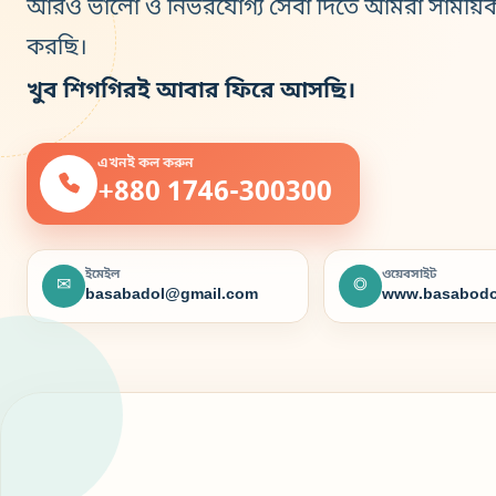
আরও ভালো ও নির্ভরযোগ্য সেবা দিতে আমরা সাময়ি
করছি।
খুব শিগগিরই আবার ফিরে আসছি।
এখনই কল করুন
+880 1746-300300
ইমেইল
ওয়েবসাইট
✉
◎
basabadol@gmail.com
www.basabodo