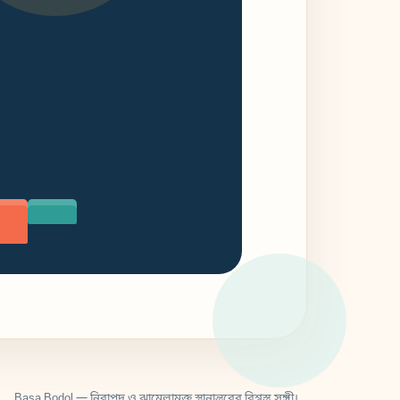
Basa Bodol — নিরাপদ ও ঝামেলামুক্ত স্থানান্তরের বিশ্বস্ত সঙ্গী।