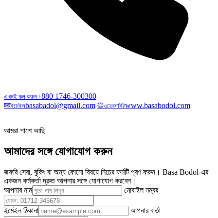
+880 1746-300300
এখনই কল করুন
✉
basabadol@gmail.com
◎
www.basabodol.com
ইমেইল
ওয়েবসাইট
আমরা পাশে আছি
আমাদের সঙ্গে যোগাযোগ করুন
জরুরি সেবা, বুকিং বা অন্য কোনো বিষয়ে নিচের ফর্মটি পূরণ করুন। Basa Bodol-এর
একজন কর্মকর্তা দ্রুত আপনার সঙ্গে যোগাযোগ করবেন।
আপনার নাম
মোবাইল নম্বর
ইমেইল ঠিকানা
আপনার বার্তা