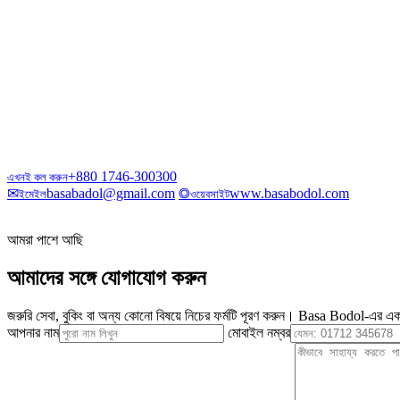
+880 1746-300300
এখনই কল করুন
✉
basabadol@gmail.com
◎
www.basabodol.com
ইমেইল
ওয়েবসাইট
আমরা পাশে আছি
আমাদের সঙ্গে যোগাযোগ করুন
জরুরি সেবা, বুকিং বা অন্য কোনো বিষয়ে নিচের ফর্মটি পূরণ করুন। Basa Bodol-এর এক
আপনার নাম
মোবাইল নম্বর