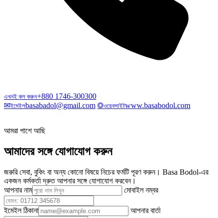
+880 1746-300300
এখনই কল করুন
✉
basabadol@gmail.com
◎
www.basabodol.com
ইমেইল
ওয়েবসাইট
আমরা পাশে আছি
আমাদের সঙ্গে যোগাযোগ করুন
জরুরি সেবা, বুকিং বা অন্য কোনো বিষয়ে নিচের ফর্মটি পূরণ করুন। Basa Bodol-এর
একজন কর্মকর্তা দ্রুত আপনার সঙ্গে যোগাযোগ করবেন।
আপনার নাম
মোবাইল নম্বর
ইমেইল ঠিকানা
আপনার বার্তা