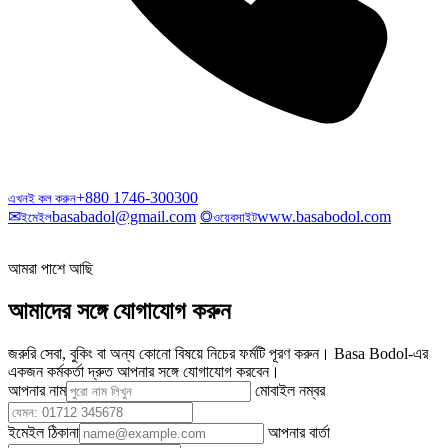
+880 1746-300300
এখনই কল করুন
✉
basabadol@gmail.com
◎
www.basabodol.com
ইমেইল
ওয়েবসাইট
আমরা পাশে আছি
আমাদের সঙ্গে যোগাযোগ করুন
জরুরি সেবা, বুকিং বা অন্য কোনো বিষয়ে নিচের ফর্মটি পূরণ করুন। Basa Bodol-এর
একজন কর্মকর্তা দ্রুত আপনার সঙ্গে যোগাযোগ করবেন।
আপনার নাম
মোবাইল নম্বর
ইমেইল ঠিকানা
আপনার বার্তা