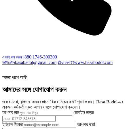
+880 1746-300300
এখনই কল করুন
✉
basabadol@gmail.com
◎
www.basabodol.com
ইমেইল
ওয়েবসাইট
আমরা পাশে আছি
আমাদের সঙ্গে যোগাযোগ করুন
জরুরি সেবা, বুকিং বা অন্য কোনো বিষয়ে নিচের ফর্মটি পূরণ করুন। Basa Bodol-এর
একজন কর্মকর্তা দ্রুত আপনার সঙ্গে যোগাযোগ করবেন।
আপনার নাম
মোবাইল নম্বর
ইমেইল ঠিকানা
আপনার বার্তা