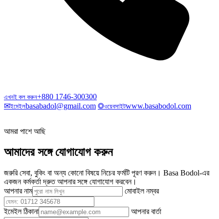
+880 1746-300300
এখনই কল করুন
✉
basabadol@gmail.com
◎
www.basabodol.com
ইমেইল
ওয়েবসাইট
আমরা পাশে আছি
আমাদের সঙ্গে যোগাযোগ করুন
জরুরি সেবা, বুকিং বা অন্য কোনো বিষয়ে নিচের ফর্মটি পূরণ করুন। Basa Bodol-এর
একজন কর্মকর্তা দ্রুত আপনার সঙ্গে যোগাযোগ করবেন।
আপনার নাম
মোবাইল নম্বর
ইমেইল ঠিকানা
আপনার বার্তা