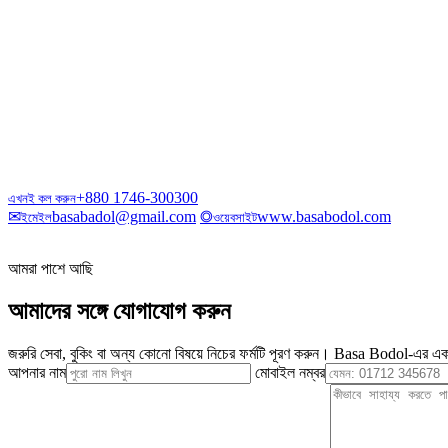
+880 1746-300300
এখনই কল করুন
✉
basabadol@gmail.com
◎
www.basabodol.com
ইমেইল
ওয়েবসাইট
আমরা পাশে আছি
আমাদের সঙ্গে যোগাযোগ করুন
জরুরি সেবা, বুকিং বা অন্য কোনো বিষয়ে নিচের ফর্মটি পূরণ করুন। Basa Bodol-এর এক
আপনার নাম
মোবাইল নম্বর