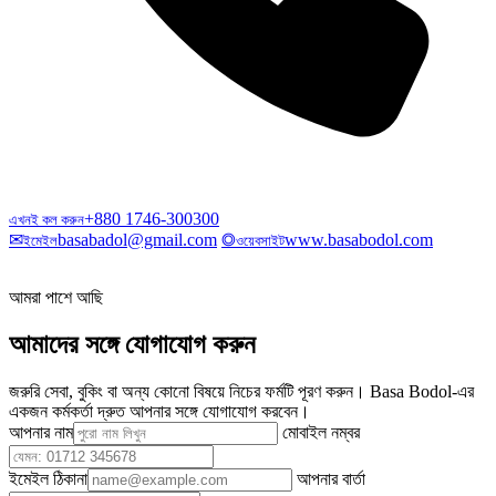
+880 1746-300300
এখনই কল করুন
✉
basabadol@gmail.com
◎
www.basabodol.com
ইমেইল
ওয়েবসাইট
আমরা পাশে আছি
আমাদের সঙ্গে যোগাযোগ করুন
জরুরি সেবা, বুকিং বা অন্য কোনো বিষয়ে নিচের ফর্মটি পূরণ করুন। Basa Bodol-এর
একজন কর্মকর্তা দ্রুত আপনার সঙ্গে যোগাযোগ করবেন।
আপনার নাম
মোবাইল নম্বর
ইমেইল ঠিকানা
আপনার বার্তা