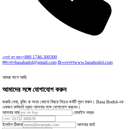
+880 1746-300300
এখনই কল করুন
✉
basabadol@gmail.com
◎
www.basabodol.com
ইমেইল
ওয়েবসাইট
আমরা পাশে আছি
আমাদের সঙ্গে যোগাযোগ করুন
জরুরি সেবা, বুকিং বা অন্য কোনো বিষয়ে নিচের ফর্মটি পূরণ করুন। Basa Bodol-এর
একজন কর্মকর্তা দ্রুত আপনার সঙ্গে যোগাযোগ করবেন।
আপনার নাম
মোবাইল নম্বর
ইমেইল ঠিকানা
আপনার বার্তা