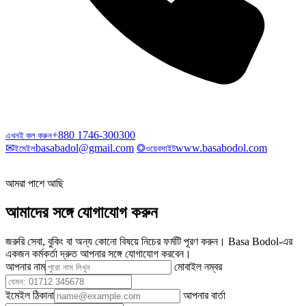
+880 1746-300300
এখনই কল করুন
✉
basabadol@gmail.com
◎
www.basabodol.com
ইমেইল
ওয়েবসাইট
আমরা পাশে আছি
আমাদের সঙ্গে যোগাযোগ করুন
জরুরি সেবা, বুকিং বা অন্য কোনো বিষয়ে নিচের ফর্মটি পূরণ করুন। Basa Bodol-এর
একজন কর্মকর্তা দ্রুত আপনার সঙ্গে যোগাযোগ করবেন।
আপনার নাম
মোবাইল নম্বর
ইমেইল ঠিকানা
আপনার বার্তা