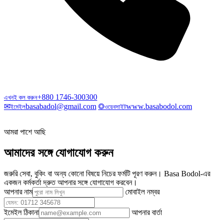
+880 1746-300300
এখনই কল করুন
✉
basabadol@gmail.com
◎
www.basabodol.com
ইমেইল
ওয়েবসাইট
আমরা পাশে আছি
আমাদের সঙ্গে যোগাযোগ করুন
জরুরি সেবা, বুকিং বা অন্য কোনো বিষয়ে নিচের ফর্মটি পূরণ করুন। Basa Bodol-এর
একজন কর্মকর্তা দ্রুত আপনার সঙ্গে যোগাযোগ করবেন।
আপনার নাম
মোবাইল নম্বর
ইমেইল ঠিকানা
আপনার বার্তা