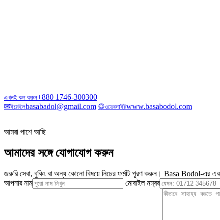
+880 1746-300300
এখনই কল করুন
✉
basabadol@gmail.com
◎
www.basabodol.com
ইমেইল
ওয়েবসাইট
আমরা পাশে আছি
আমাদের সঙ্গে যোগাযোগ করুন
জরুরি সেবা, বুকিং বা অন্য কোনো বিষয়ে নিচের ফর্মটি পূরণ করুন। Basa Bodol-এর এক
আপনার নাম
মোবাইল নম্বর