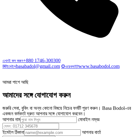
+880 1746-300300
এখনই কল করুন
✉
basabadol@gmail.com
◎
www.basabodol.com
ইমেইল
ওয়েবসাইট
আমরা পাশে আছি
আমাদের সঙ্গে যোগাযোগ করুন
জরুরি সেবা, বুকিং বা অন্য কোনো বিষয়ে নিচের ফর্মটি পূরণ করুন। Basa Bodol-এর
একজন কর্মকর্তা দ্রুত আপনার সঙ্গে যোগাযোগ করবেন।
আপনার নাম
মোবাইল নম্বর
ইমেইল ঠিকানা
আপনার বার্তা