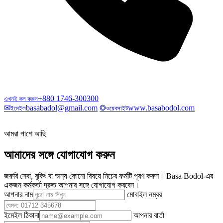
+880 1746-300300
এখনই কল করুন
✉
basabadol@gmail.com
◎
www.basabodol.com
ইমেইল
ওয়েবসাইট
আমরা পাশে আছি
আমাদের সঙ্গে যোগাযোগ করুন
জরুরি সেবা, বুকিং বা অন্য কোনো বিষয়ে নিচের ফর্মটি পূরণ করুন। Basa Bodol-এর
একজন কর্মকর্তা দ্রুত আপনার সঙ্গে যোগাযোগ করবেন।
আপনার নাম
মোবাইল নম্বর
ইমেইল ঠিকানা
আপনার বার্তা