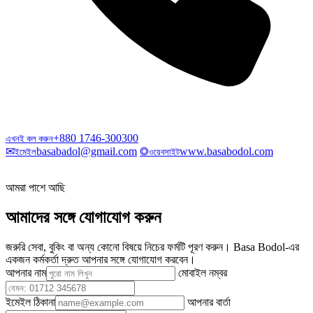
+880 1746-300300
এখনই কল করুন
✉
basabadol@gmail.com
◎
www.basabodol.com
ইমেইল
ওয়েবসাইট
আমরা পাশে আছি
আমাদের সঙ্গে যোগাযোগ করুন
জরুরি সেবা, বুকিং বা অন্য কোনো বিষয়ে নিচের ফর্মটি পূরণ করুন। Basa Bodol-এর
একজন কর্মকর্তা দ্রুত আপনার সঙ্গে যোগাযোগ করবেন।
আপনার নাম
মোবাইল নম্বর
ইমেইল ঠিকানা
আপনার বার্তা