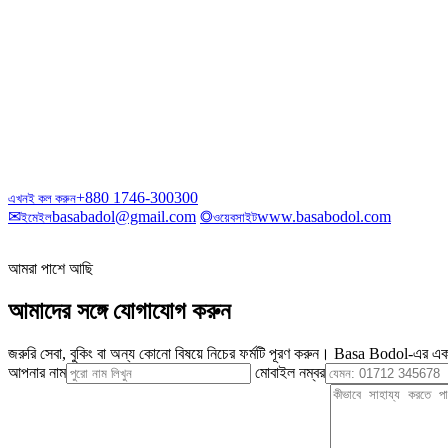
+880 1746-300300
এখনই কল করুন
✉
basabadol@gmail.com
◎
www.basabodol.com
ইমেইল
ওয়েবসাইট
আমরা পাশে আছি
আমাদের সঙ্গে যোগাযোগ করুন
জরুরি সেবা, বুকিং বা অন্য কোনো বিষয়ে নিচের ফর্মটি পূরণ করুন। Basa Bodol-এর এক
আপনার নাম
মোবাইল নম্বর