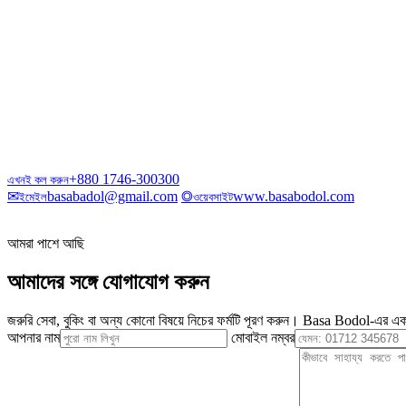
+880 1746-300300
এখনই কল করুন
✉
basabadol@gmail.com
◎
www.basabodol.com
ইমেইল
ওয়েবসাইট
আমরা পাশে আছি
আমাদের সঙ্গে যোগাযোগ করুন
জরুরি সেবা, বুকিং বা অন্য কোনো বিষয়ে নিচের ফর্মটি পূরণ করুন। Basa Bodol-এর এক
আপনার নাম
মোবাইল নম্বর