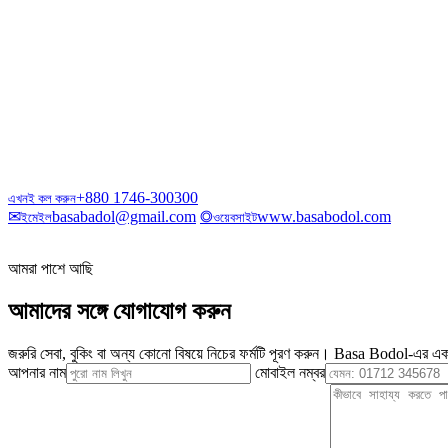
+880 1746-300300
এখনই কল করুন
✉
basabadol@gmail.com
◎
www.basabodol.com
ইমেইল
ওয়েবসাইট
আমরা পাশে আছি
আমাদের সঙ্গে যোগাযোগ করুন
জরুরি সেবা, বুকিং বা অন্য কোনো বিষয়ে নিচের ফর্মটি পূরণ করুন। Basa Bodol-এর এক
আপনার নাম
মোবাইল নম্বর