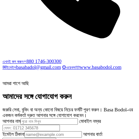
+880 1746-300300
এখনই কল করুন
✉
basabadol@gmail.com
◎
www.basabodol.com
ইমেইল
ওয়েবসাইট
আমরা পাশে আছি
আমাদের সঙ্গে যোগাযোগ করুন
জরুরি সেবা, বুকিং বা অন্য কোনো বিষয়ে নিচের ফর্মটি পূরণ করুন। Basa Bodol-এর
একজন কর্মকর্তা দ্রুত আপনার সঙ্গে যোগাযোগ করবেন।
আপনার নাম
মোবাইল নম্বর
ইমেইল ঠিকানা
আপনার বার্তা