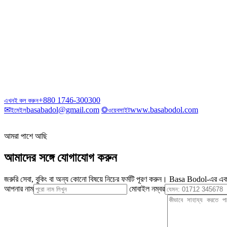
+880 1746-300300
এখনই কল করুন
✉
basabadol@gmail.com
◎
www.basabodol.com
ইমেইল
ওয়েবসাইট
আমরা পাশে আছি
আমাদের সঙ্গে যোগাযোগ করুন
জরুরি সেবা, বুকিং বা অন্য কোনো বিষয়ে নিচের ফর্মটি পূরণ করুন। Basa Bodol-এর এক
আপনার নাম
মোবাইল নম্বর