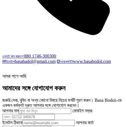
+880 1746-300300
এখনই কল করুন
✉
basabadol@gmail.com
◎
www.basabodol.com
ইমেইল
ওয়েবসাইট
আমরা পাশে আছি
আমাদের সঙ্গে যোগাযোগ করুন
জরুরি সেবা, বুকিং বা অন্য কোনো বিষয়ে নিচের ফর্মটি পূরণ করুন। Basa Bodol-এর
একজন কর্মকর্তা দ্রুত আপনার সঙ্গে যোগাযোগ করবেন।
আপনার নাম
মোবাইল নম্বর
ইমেইল ঠিকানা
আপনার বার্তা