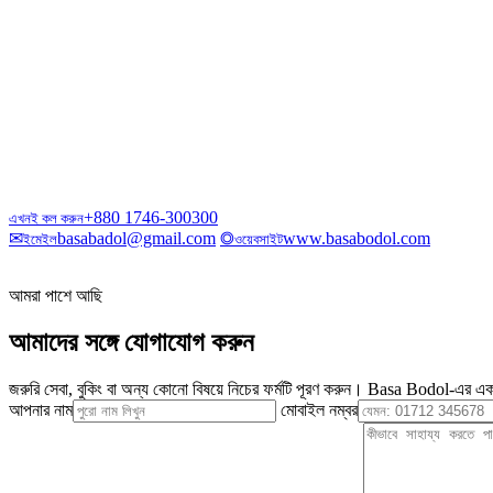
+880 1746-300300
এখনই কল করুন
✉
basabadol@gmail.com
◎
www.basabodol.com
ইমেইল
ওয়েবসাইট
আমরা পাশে আছি
আমাদের সঙ্গে যোগাযোগ করুন
জরুরি সেবা, বুকিং বা অন্য কোনো বিষয়ে নিচের ফর্মটি পূরণ করুন। Basa Bodol-এর এক
আপনার নাম
মোবাইল নম্বর