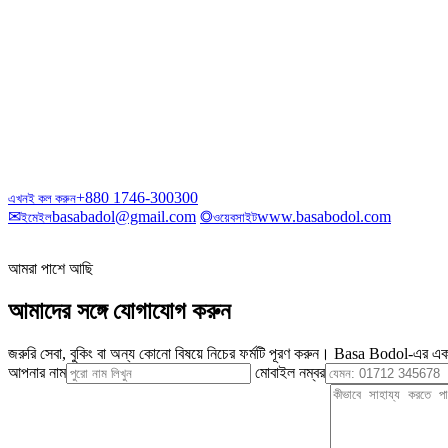
+880 1746-300300
এখনই কল করুন
✉
basabadol@gmail.com
◎
www.basabodol.com
ইমেইল
ওয়েবসাইট
আমরা পাশে আছি
আমাদের সঙ্গে যোগাযোগ করুন
জরুরি সেবা, বুকিং বা অন্য কোনো বিষয়ে নিচের ফর্মটি পূরণ করুন। Basa Bodol-এর এক
আপনার নাম
মোবাইল নম্বর