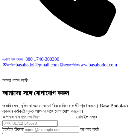
+880 1746-300300
এখনই কল করুন
✉
basabadol@gmail.com
◎
www.basabodol.com
ইমেইল
ওয়েবসাইট
আমরা পাশে আছি
আমাদের সঙ্গে যোগাযোগ করুন
জরুরি সেবা, বুকিং বা অন্য কোনো বিষয়ে নিচের ফর্মটি পূরণ করুন। Basa Bodol-এর
একজন কর্মকর্তা দ্রুত আপনার সঙ্গে যোগাযোগ করবেন।
আপনার নাম
মোবাইল নম্বর
ইমেইল ঠিকানা
আপনার বার্তা